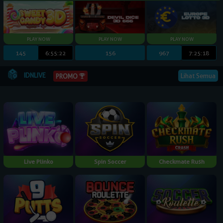
145
6:55:21
156
967
7:25:17
IDNLIVE
Lihat Semua
PROMO
Live Plinko
Spin Soccer
Checkmate Rush