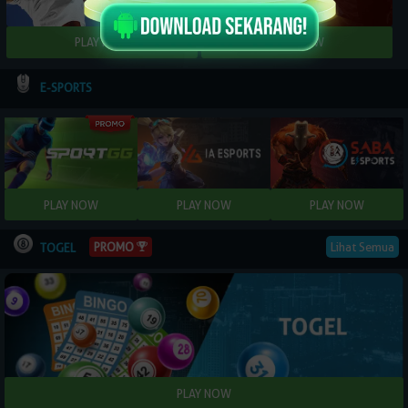
E-SPORTS
Lihat Semua
PROMO
TOGEL