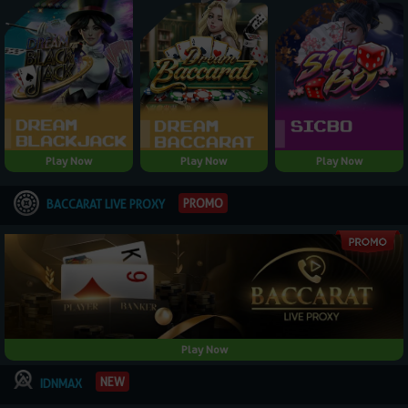
Play Now
Play Now
Play Now
PROMO
BACCARAT LIVE PROXY
Play Now
NEW
IDNMAX