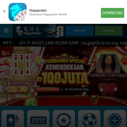
×
Nagapoker
DOWNLOAD
Download Nagapoker Mobile
RCASH !!! AKSES LINK RESMI KAMI : n4gap0k3ron.org, naga
INFO :
HOME
POKER
SLOT GAME
IDN E-LOTTERY
NEW
NEW
SPORTBOOK
LIVE CASINO
IDNLIVE
NEW
TOGEL
ESPORTS
ARCADE
NEW
NEW
NEW
IDNTRADE
TEMBAK IKAN
IDNRAFFLE