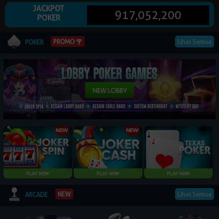
JACKPOT
917,052,200
POKER
© 2026 NagaPoker. All Rights Reserved | 18+
Lihat Semua
PROMO
POKER
Lihat Semua
NEW
ARCADE