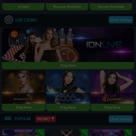
9 Putts
Bounce Roulette
Soccer Roulette
Lihat Semua
LIVE CASINO
Play Now
Play Now
Play Now
Play Now
POPULAR
Lihat Semua
PROMO