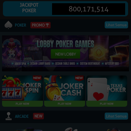
JACKPOT
800,171,514
POKER
© 2026 NagaPoker. All Rights Reserved | 18+
Lihat Semua
PROMO
POKER
Lihat Semua
NEW
ARCADE