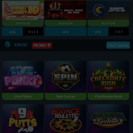
434
6:51:2
463
205
7:0:6
IDNLIVE
Lihat Semua
PROMO
Live Plinko
Spin Soccer
Checkmate Rush