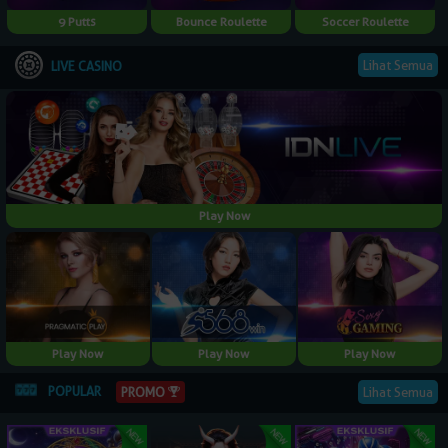
9 Putts
Bounce Roulette
Soccer Roulette
Lihat Semua
LIVE CASINO
Play Now
Play Now
Play Now
Play Now
POPULAR
Lihat Semua
PROMO