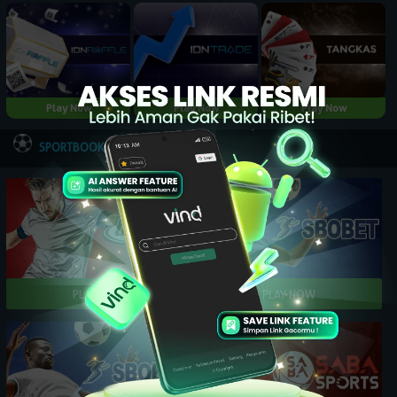
Play Now
Play Now
Play Now
NEW
SPORTBOOK