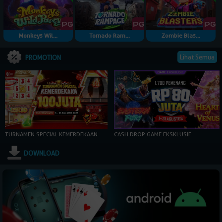
Monkeys Wil...
Tornado Ram...
Zombie Blas...
Lihat Semua
PROMOTION
TURNAMEN SPECIAL KEMERDEKAAN
CASH DROP GAME EKSKLUSIF
DOWNLOAD