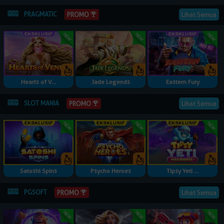
PRAGMATIC
Lihat Semua
PROMO
Hearts of V...
Jade Legends
Eastern Fury
SLOT MANIA
Lihat Semua
PROMO
Satoshi Spins
Psycho Heroes
Tipsy Yeti ...
PGSOFT
Lihat Semua
PROMO