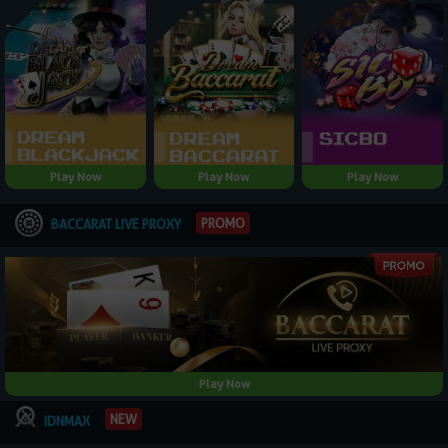
Play Now
Play Now
Play Now
PROMO
BACCARAT LIVE PROXY
Play Now
NEW
IDNMAX