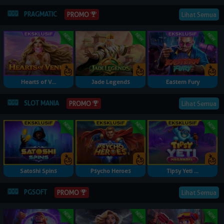
PRAGMATIC
Lihat Semua
PROMO
Hearts of V...
Jade Legends
Eastern Fury
SLOT MANIA
Lihat Semua
PROMO
Satoshi Spins
Psycho Heroes
Tipsy Yeti ...
PGSOFT
Lihat Semua
PROMO