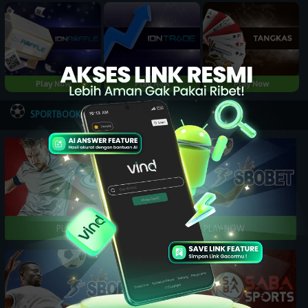
Play Now
Play Now
Play Now
NEW
SPORTBOOK