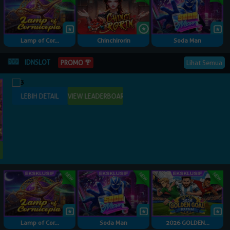
Lamp of Cor...
Chinchirorin
Soda Man
IDNSLOT
Lihat Semua
PROMO
Lamp of Cor...
Soda Man
2026 GOLDEN...