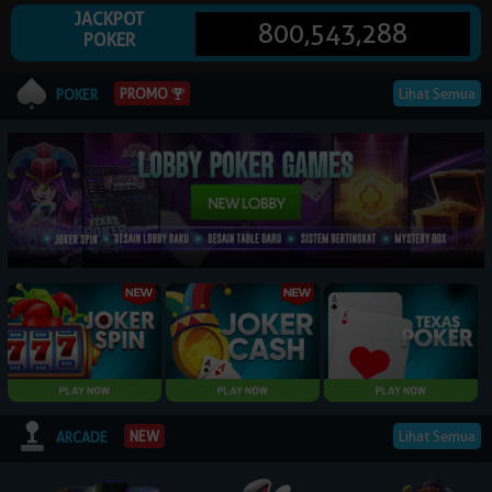
JACKPOT
800,543,288
POKER
© 2026 NagaPoker. All Rights Reserved | 18+
Lihat Semua
PROMO
POKER
Lihat Semua
NEW
ARCADE