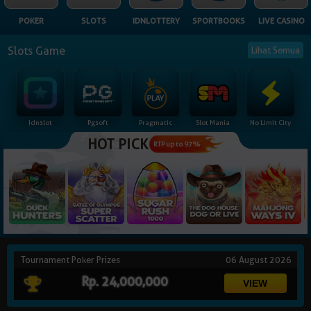
NEW
POKER
SLOTS
IDNLOTTERY
SPORTBOOKS
LIVE CASINO
TANGKAS
RTP
Slots Game
Lihat Semua
DEPOSIT
WITHDRAW
Idnslot
Pgsoft
Pragmatic
Slot Mania
No Limit City
PROMOSI
HOT PICK
RTP up to 97%
DOWNLOAD
REFERRAL
JACKPOT
Tournament Poker Prizes
06 August 2026
VIP MEMBER
Rp. 24,000,000
HUBUNGI KAMI