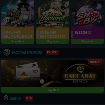
Play Now
Play Now
Play Now
PROMO
BACCARAT LIVE PROXY
Play Now
NEW
IDNMAX